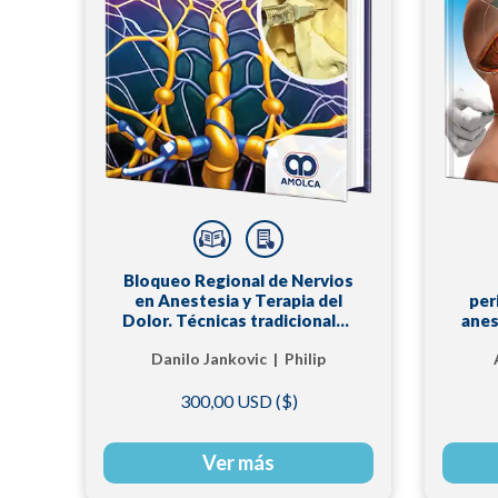
Bloqueo Regional de Nervios
en Anestesia y Terapia del
per
Dolor. Técnicas tradicionales
anes
y guiadas por imagen.
Danilo Jankovic | Philip
Peng
300,00 USD ($)
Ver más