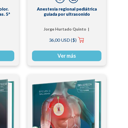
olor.
Anestesia regional pediátrica
s. 5ª
guiada por ultrasonido
Jorge Hurtado Quinto |
Julián Cirone
36,00 USD ($)
Ver más