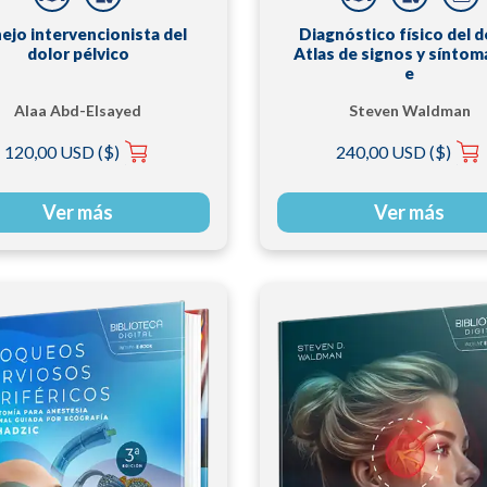
ejo intervencionista del
Diagnóstico físico del d
dolor pélvico
Atlas de signos y síntoma
e
Alaa Abd-Elsayed
Steven Waldman
120,00 USD ($)
240,00 USD ($)
Ver más
Ver más