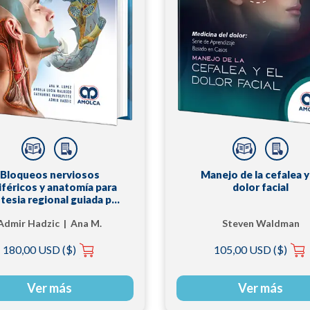
Bloqueos nerviosos
Manejo de la cefalea y
iféricos y anatomía para
dolor facial
tesia regional guiada por
ecografía de Hadzic
Admir Hadzic | Ana M.
Steven Waldman
Lopez | Angela Lucia
180,00 USD ($)
105,00 USD ($)
Balocco
Ver más
Ver más