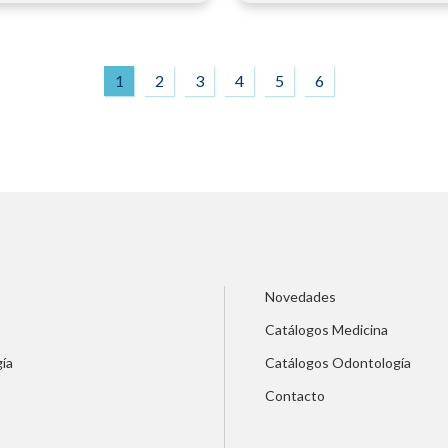
1
2
3
4
5
6
Novedades
Catálogos Medicina
ía
Catálogos Odontología
Contacto