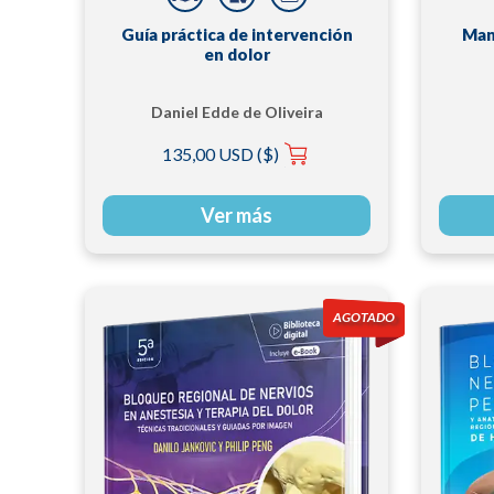
Guía práctica de intervención
Man
en dolor
Daniel Edde de Oliveira
Silva | Francisco Abaeté
135,00 USD ($)
das Chagas Neto |
Francisco Carlos Obata
Cordon
Ver más