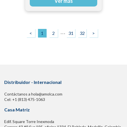
Ver más
. . .
<
1
2
31
32
>
Distribuidor - Internacional
Contáctanos a hola@amolca.com
Cel: +1 (813) 475-1063
Casa Matriz
Edif. Square Torre Inexmoda
Carrera 43 #9 Sur 195. oficina 1334, El Poblado. Medellín, Colombia