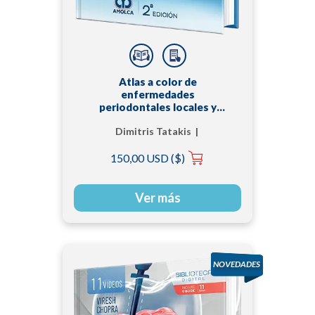
Atlas a color de
enfermedades
periodontales locales y
sistémicas
Dimitris Tatakis |
Eleana Stoufi | George
150,00 USD ($)
Laskaris
Ver más