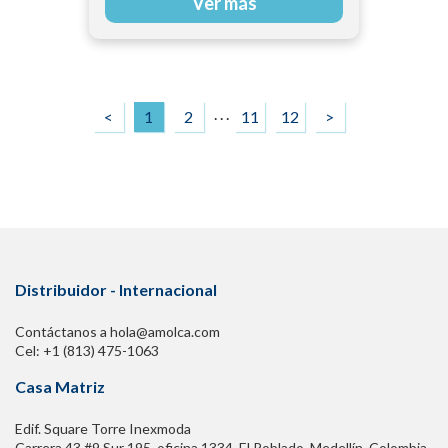
Ver más
. . .
<
1
2
11
12
>
Distribuidor - Internacional
Contáctanos a hola@amolca.com
Cel: +1 (813) 475-1063
Casa Matriz
Edif. Square Torre Inexmoda
Carrera 43 #9 Sur 195. oficina 1334, El Poblado. Medellín, Colombia