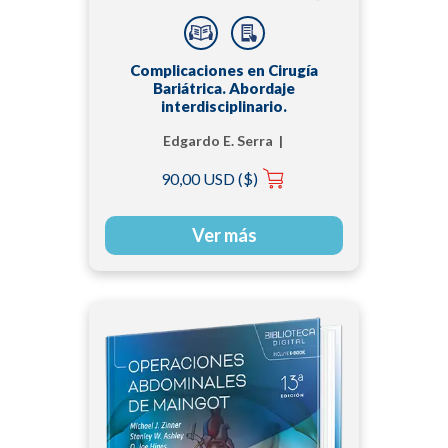
Complicaciones en Cirugía
Bariátrica. Abordaje
interdisciplinario.
Edgardo E. Serra |
María Rita Rodríguez-
90,00 USD ($)
Luna | Mariano
Palermo MAAC, PhD,
FACS, CBCD, CBC |
Ver más
Natan Zundel | Ramón
Vilallonga