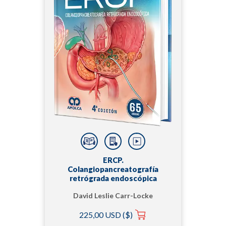
ERCP.
Colangiopancreatografía
retrógrada endoscópica
David Leslie Carr-Locke
| Nageshwar Reddy |
225,00 USD ($)
Richard A. Kozarek |