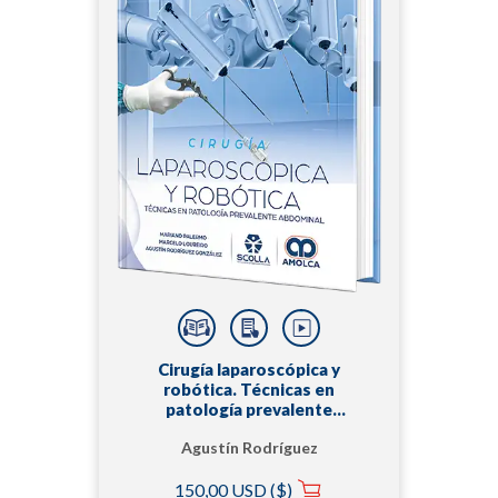
Cirugía laparoscópica y
robótica. Técnicas en
patología prevalente
abdominal
Agustín Rodríguez
González | Marcelo
150,00 USD ($)
Loureiro | Mariano